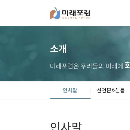
Skip
to
content
소개
미래포럼은 우리들의 미래에
인사말
선언문&심볼
인사말