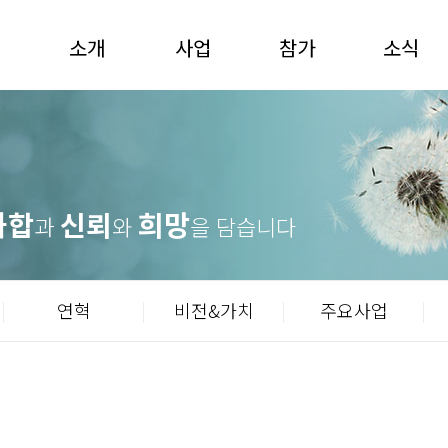
소개
사업
참가
소식
화합
신뢰
희망
과
와
을 담습니다
연혁
비전&가치
주요사업